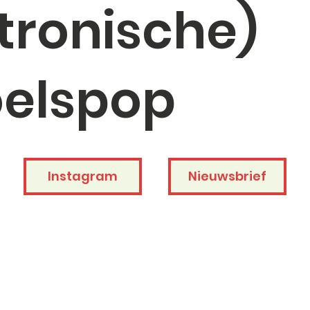
ktronische)
elspop
Instagram
Nieuwsbrief