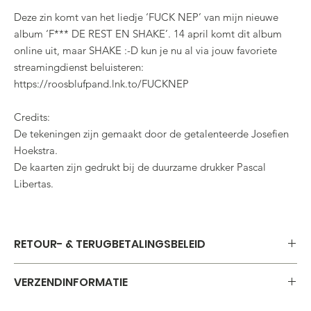
Deze zin komt van het liedje ‘FUCK NEP’ van mijn nieuwe
album ‘F*** DE REST EN SHAKE’. 14 april komt dit album
online uit, maar SHAKE :-D kun je nu al via jouw favoriete
streamingdienst beluisteren:
https://roosblufpand.lnk.to/FUCKNEP
Credits:
De tekeningen zijn gemaakt door de getalenteerde Josefien
Hoekstra.
De kaarten zijn gedrukt bij de duurzame drukker Pascal
Libertas.
RETOUR- & TERUGBETALINGSBELEID
Omdat ik een kleine ondernemer ben wil ik u vragen
VERZENDINFORMATIE
de bestelling niet later te annuleren. Mocht u om welke reden
dan ook uw bestelling niet hebben ontvangen, graag contact
De pakketjes worden uit duurzaamheidsoverwegingen zoveel