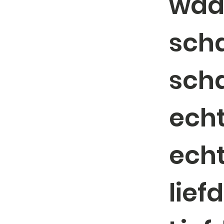
waar 
sch
scha
ech
echt
lief