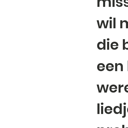
miss
wil
die 
een 
were
lied