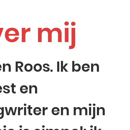
er mij
en Roos. Ik ben
est en
writer en mijn