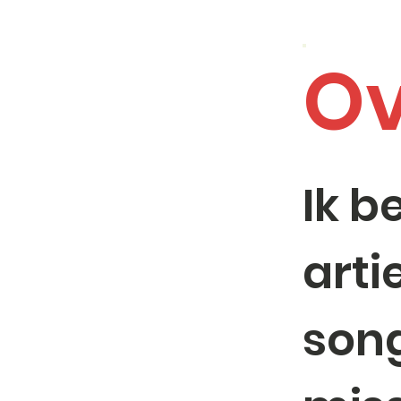
Ov
Ik b
arti
song