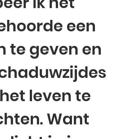
eer ik het
ehoorde een
 te geven en
schaduwzijdes
het leven te
chten. Want