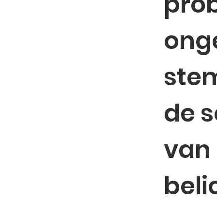
prob
ong
stem
de 
van 
beli