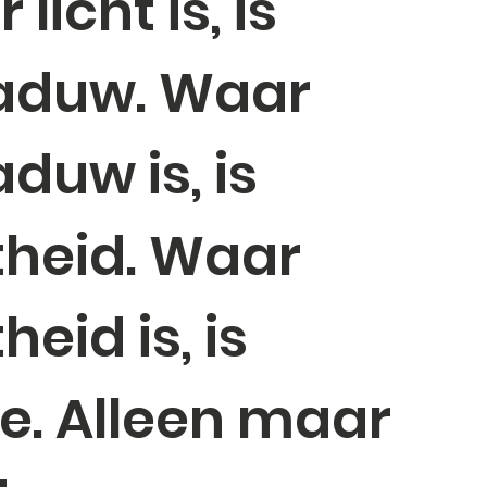
licht is, is
aduw. Waar
duw is, is
theid. Waar
heid is, is
de. Alleen maar