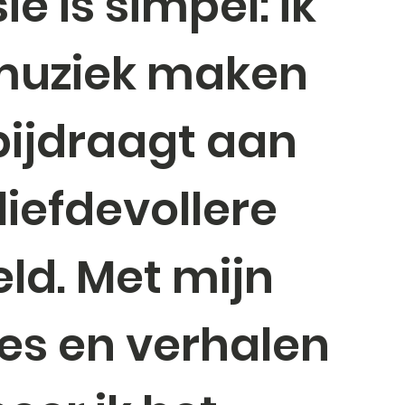
ie is simpel: ik
 muziek maken
bijdraagt aan
liefdevollere
ld. Met mijn
jes en verhalen