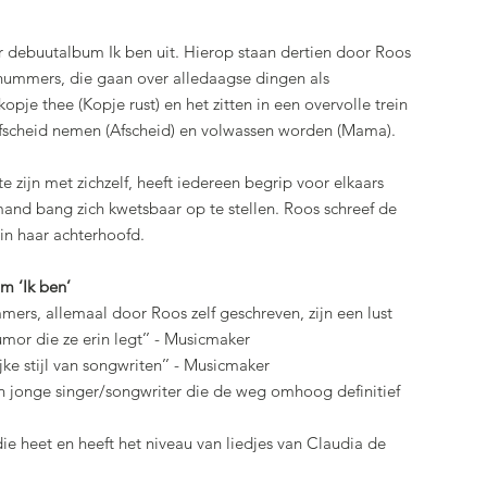
r debuutalbum Ik ben uit. Hierop staan dertien door Roos
nummers, die gaan over alledaagse dingen als
opje thee (Kopje rust) en het zitten in een overvolle trein
 afscheid nemen (Afscheid) en volwassen worden (Mama).
te zijn met zichzelf, heeft iedereen begrip voor elkaars
and bang zich kwetsbaar op te stellen. Roos schreef de
n haar achterhoofd.
m ‘Ik ben’
mers, allemaal door Roos zelf geschreven, zijn een lust
or die ze erin legt’’ - Musicmaker
jke stijl van songwriten’’ - Musicmaker
een jonge singer/songwriter die de weg omhoog definitief
e heet en heeft het niveau van liedjes van Claudia de