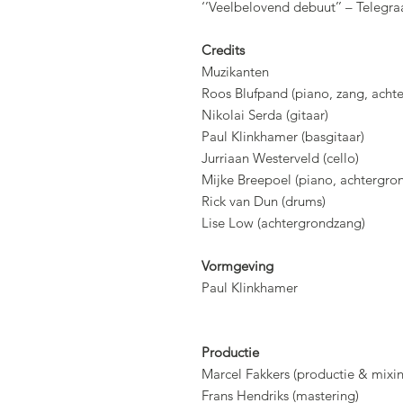
‘’Veelbelovend debuut’’ – Telegra
Credits
Muzikanten
Roos Blufpand (
piano
, zang, acht
Nikolai Serda (gitaar)
Paul Klinkhamer (basgitaar)
Jurriaan Westerveld (cello)
Mijke Breepoel (piano
, achtergro
Rick van Dun
(drums)
Lise Low (achtergrondzang)
Vormgeving
Paul Klinkhamer
Productie
Marcel Fakkers (productie & mixi
Frans Hendriks (mastering)