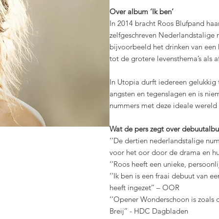
Over album ‘Ik ben’
In 2014 bracht Roos Blufpand haa
zelfgeschreven Nederlandstalige 
bijvoorbeeld het drinken van een k
tot de grotere levensthema’s als
In Utopia durft iedereen gelukkig 
angsten en tegenslagen en is niem
nummers met deze ideale wereld i
Wat de pers zegt over debuutalbu
‘’De dertien nederlandstalige num
voor het oor door de drama en hum
‘’Roos heeft een unieke, persoonli
‘’Ik ben is een fraai debuut van 
heeft ingezet’’ – OOR
‘’Opener Wonderschoon is zoals di
Breij’’ - HDC Dagbladen