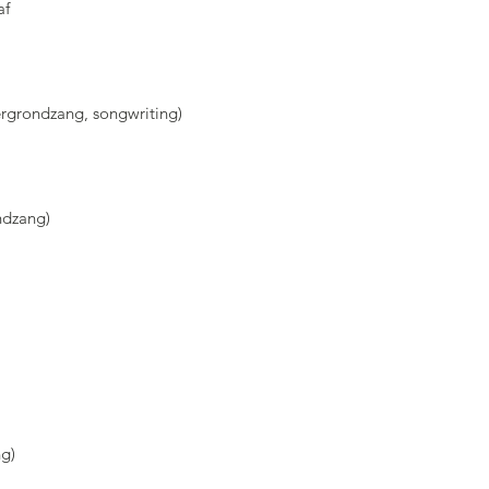
af
ergrondzang, songwriting)
ndzang
)
ng)