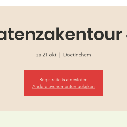
atenzakentour
za 21 okt
  |  
Doetinchem
Registratie is afgesloten
Andere evenementen bekijken