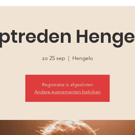
ptreden Henge
zo 25 sep
  |  
Hengelo
Registratie is afgesloten
Andere evenementen bekijken