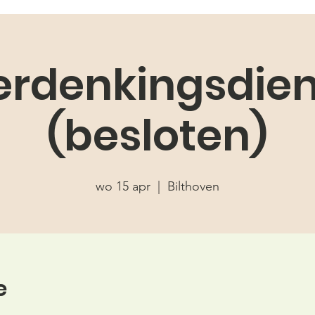
erdenkingsdien
(besloten)
wo 15 apr
  |  
Bilthoven
e