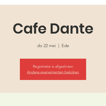
Cafe Dante
do 22 mei
  |  
Ede
Registratie is afgesloten
Andere evenementen bekijken